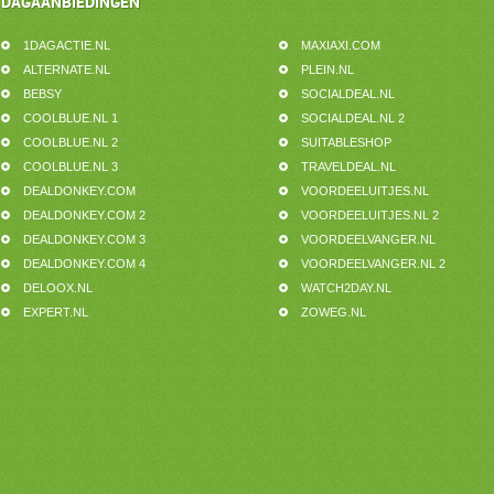
DAGAANBIEDINGEN
1DAGACTIE.NL
MAXIAXI.COM
ALTERNATE.NL
PLEIN.NL
BEBSY
SOCIALDEAL.NL
COOLBLUE.NL 1
SOCIALDEAL.NL 2
COOLBLUE.NL 2
SUITABLESHOP
COOLBLUE.NL 3
TRAVELDEAL.NL
DEALDONKEY.COM
VOORDEELUITJES.NL
DEALDONKEY.COM 2
VOORDEELUITJES.NL 2
DEALDONKEY.COM 3
VOORDEELVANGER.NL
DEALDONKEY.COM 4
VOORDEELVANGER.NL 2
DELOOX.NL
WATCH2DAY.NL
EXPERT.NL
ZOWEG.NL