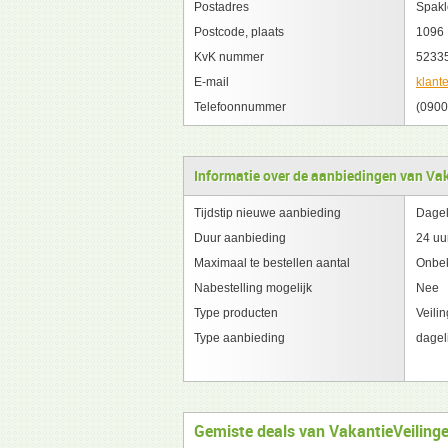
Postadres
Spakl
Postcode, plaats
1096 
KvK nummer
5233
E-mail
klant
Telefoonnummer
(0900
Informatie over de aanbiedingen van Va
Tijdstip nieuwe aanbieding
Dagel
Duur aanbieding
24 uu
Maximaal te bestellen aantal
Onbe
Nabestelling mogelijk
Nee
Type producten
Veili
Type aanbieding
dagel
Gemiste deals van VakantieVeiling