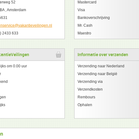
erweg 52
Mastercard
BA , Amsterdam
Visa
5631
Bankoverschrijving
enservice@vakantieveilingen.nl
Mr. Cash
) 2433 633
Maestro
kantieVeilingen
Informatie over verzenden
ijks om 0.00 uur
Verzending naar Nederland
r
Verzending naar België
kend
Verzending via
Verzendkosten
ngen
Rembours
ijks
Ophalen
en