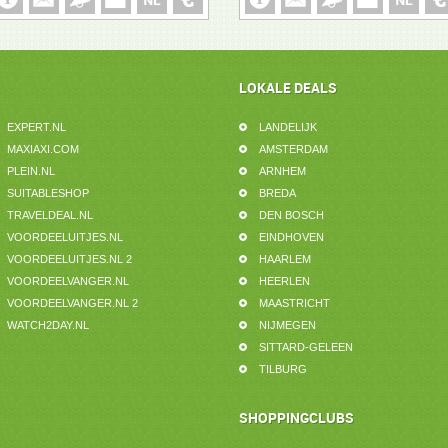
LOKALE DEALS
EXPERT.NL
LANDELIJK
MAXIAXI.COM
AMSTERDAM
PLEIN.NL
ARNHEM
SUITABLESHOP
BREDA
TRAVELDEAL.NL
DEN BOSCH
VOORDEELUITJES.NL
EINDHOVEN
VOORDEELUITJES.NL 2
HAARLEM
VOORDEELVANGER.NL
HEERLEN
VOORDEELVANGER.NL 2
MAASTRICHT
WATCH2DAY.NL
NIJMEGEN
SITTARD-GELEEN
TILBURG
SHOPPINGCLUBS