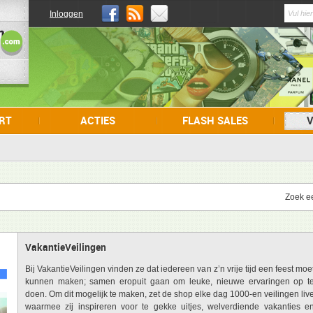
Inloggen
URT
ACTIES
FLASH SALES
V
Zoek e
VakantieVeilingen
Bij VakantieVeilingen vinden ze dat iedereen van z’n vrije tijd een feest moe
kunnen maken; samen eropuit gaan om leuke, nieuwe ervaringen op t
doen. Om dit mogelijk te maken, zet de shop elke dag 1000-en veilingen liv
waarmee zij inspireren voor te gekke uitjes, welverdiende vakanties e