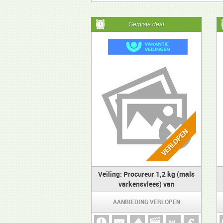
Gemiste deal
Veiling: Procureur 1,2 kg (mals
varkensvlees) van
BBQthuisbezorgd
AANBIEDING VERLOPEN