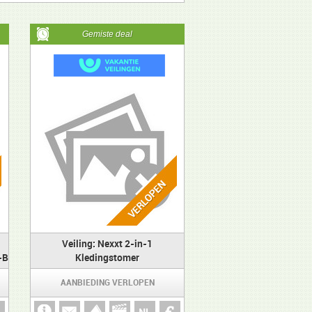
Gemiste deal
Veiling: Nexxt 2-in-1
-B
Kledingstomer
AANBIEDING VERLOPEN