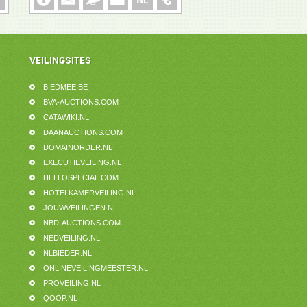
VEILINGSITES
BIEDMEE.BE
BVA-AUCTIONS.COM
CATAWIKI.NL
DAANAUCTIONS.COM
DOMAINORDER.NL
EXECUTIEVEILING.NL
HELLOSPECIAL.COM
HOTELKAMERVEILING.NL
JOUWVEILINGEN.NL
NBD-AUCTIONS.COM
NEDVEILING.NL
NLBIEDER.NL
ONLINEVEILINGMEESTER.NL
PROVEILING.NL
QOOP.NL