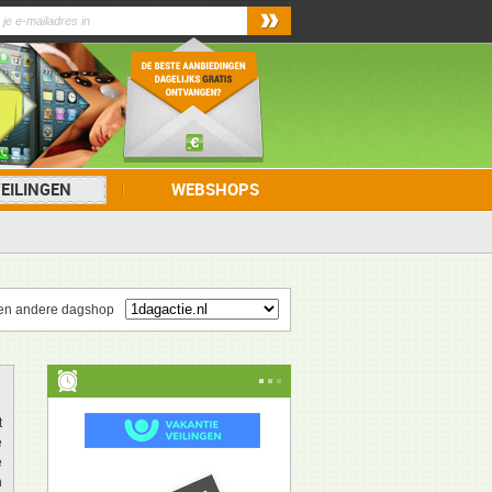
EILINGEN
WEBSHOPS
en andere dagshop
t
e
e
n